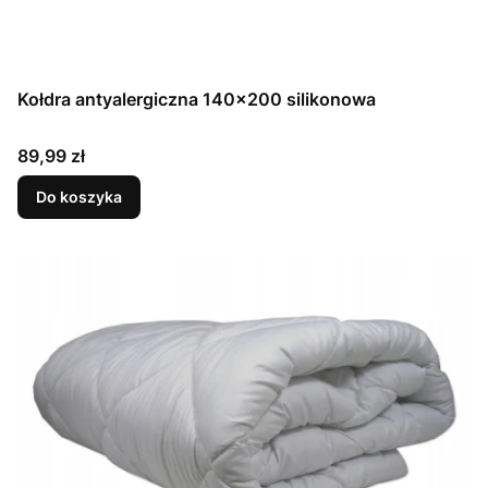
Kołdra antyalergiczna 140x200 silikonowa
Cena
89,99 zł
Do koszyka