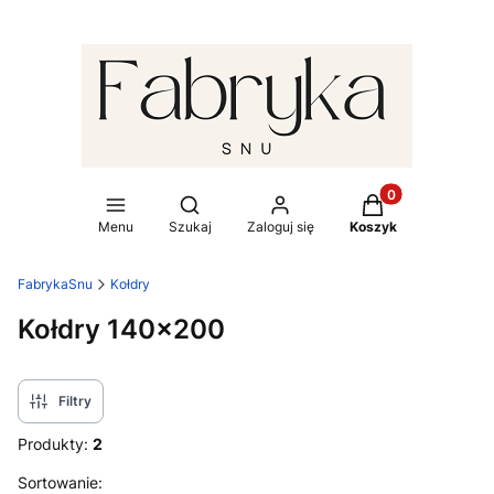
Produkty w koszy
Otwórz wyszukiwarkę
Menu
Szukaj
Zaloguj się
Koszyk
FabrykaSnu
Kołdry
Kołdry 140x200
Filtry
Produkty:
2
Lista produktów
Sortowanie: