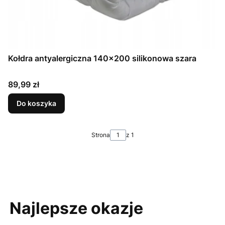
Kołdra antyalergiczna 140x200 silikonowa szara
Cena
89,99 zł
Do koszyka
Strona
z 1
Najlepsze okazje