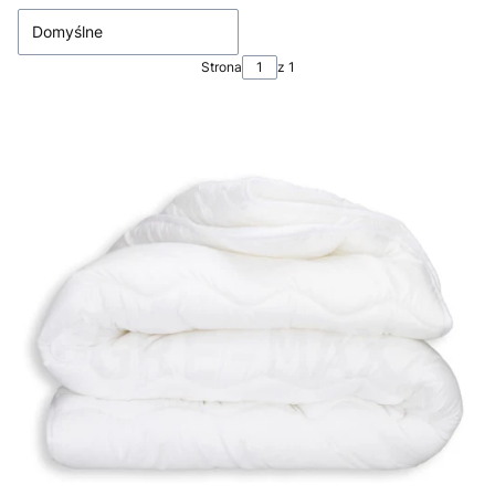
Domyślne
Strona
z 1